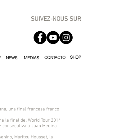
SUIVEZ-NOUS SUR
SHOP
Y
CONTACTO
NEWS
MEDIAS
na, una final francesa franco
a la final del World Tour 2014
ez consecutiva a Juan Medina
enino, Maritxu Housset, la