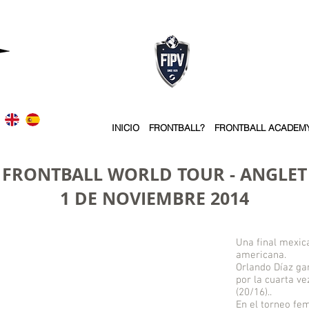
INICIO
FRONTBALL?
FRONTBALL ACADEM
FRONTBALL WORLD TOUR - ANGLET
1 DE NOVIEMBRE 2014
Una final mexica
americana.
Orlando Díaz gan
por la cuarta v
(20/16)..
En el torneo fem