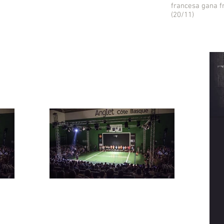
francesa gana fr
(20/11)